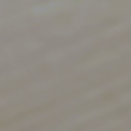
が
ん
こ
亭
ト
ッ
プ
ペ
ー