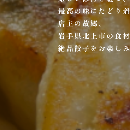
​​​​​​​最高の味にた
店主の故郷、
岩手県北上市の食
​​​​​​​絶品餃子をお