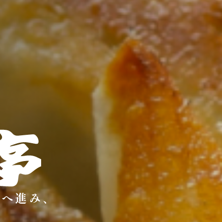
道へ進み、
、