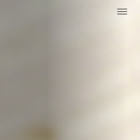
が
ん
こ
亭
ト
ッ
プ
ペ
ー